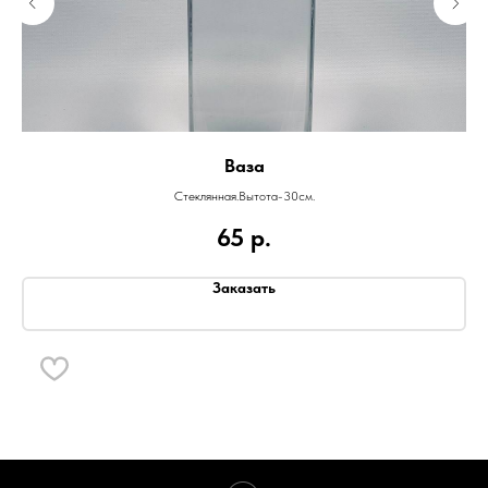
Ваза
Стеклянная.Вытота-30см.
65
р.
Заказать