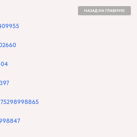
НАЗАД НА ГЛАВНУЮ
3409955
402660
404
1397
+375298998865
8998847