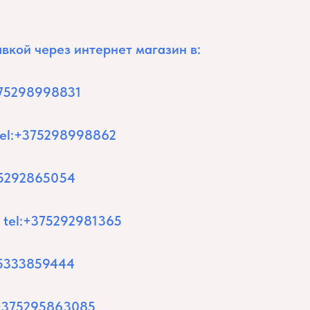
вкой через интернет магазин в:
+375298998831
 tel:+375298998862
375292865054
, tel:+375292981365
375333859444
l:+375295863085